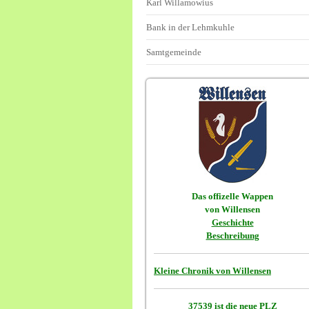
Karl Willamowius
Bank in der Lehmkuhle
Samtgemeinde
Das offizelle Wappen
von Willensen
Geschichte
Beschreibung
Kleine Chronik von Willensen
37539 ist die neue PLZ