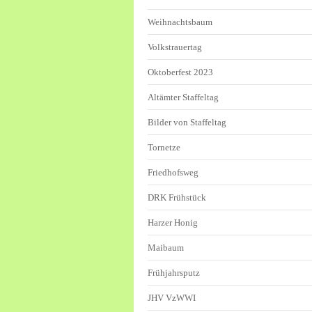
Weihnachtsbaum
Volkstrauertag
Oktoberfest 2023
Altämter Staffeltag
Bilder von Staffeltag
Tornetze
Friedhofsweg
DRK Frühstück
Harzer Honig
Maibaum
Frühjahrsputz
JHV VzWWI