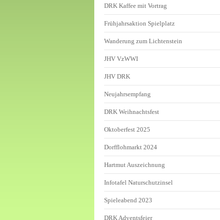
DRK Kaffee mit Vortrag
Frühjahrsaktion Spielplatz
Wanderung zum Lichtenstein
JHV VzWWI
JHV DRK
Neujahrsempfang
DRK Weihnachtsfest
Oktoberfest 2025
Dorfflohmarkt 2024
Hartmut Auszeichnung
Infotafel Naturschutzinsel
Spieleabend 2023
DRK Adventsfeier