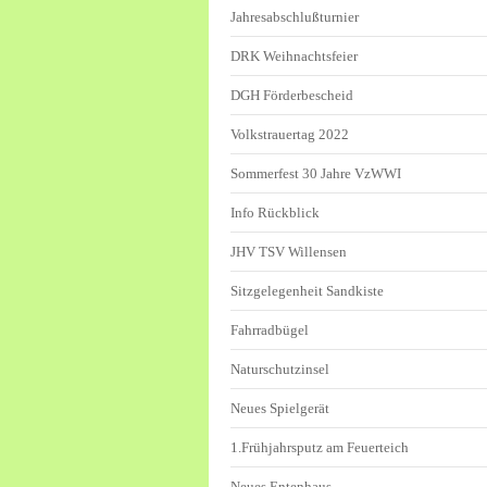
Jahresabschlußturnier
DRK Weihnachtsfeier
DGH Förderbescheid
Volkstrauertag 2022
Sommerfest 30 Jahre VzWWI
Info Rückblick
JHV TSV Willensen
Sitzgelegenheit Sandkiste
Fahrradbügel
Naturschutzinsel
Neues Spielgerät
1.Frühjahrsputz am Feuerteich
Neues Entenhaus