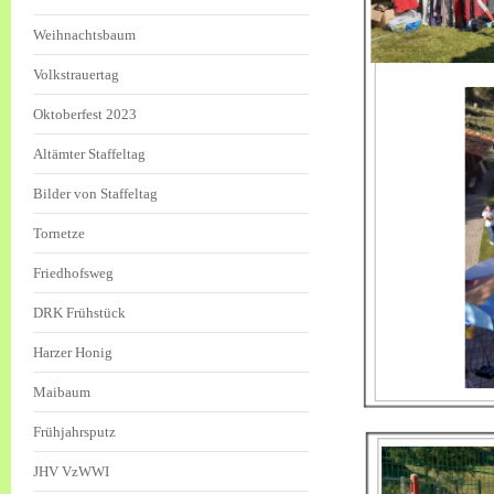
Weihnachtsbaum
Volkstrauertag
Oktoberfest 2023
Altämter Staffeltag
Bilder von Staffeltag
Tornetze
Friedhofsweg
DRK Frühstück
Harzer Honig
Maibaum
Frühjahrsputz
JHV VzWWI