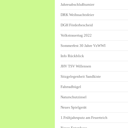
Jahresabschlußturnier
DRK Weihnachtsfeier
DGH Förderbescheid
Volkstrauertag 2022
Sommerfest 30 Jahre VzWWI
Info Rückblick
JHV TSV Willensen
Sitzgelegenheit Sandkiste
Fahrradbügel
Naturschutzinsel
Neues Spielgerät
1.Frühjahrsputz am Feuerteich
Neues Entenhaus