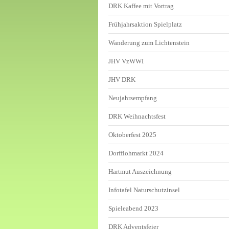
DRK Kaffee mit Vortrag
Frühjahrsaktion Spielplatz
Wanderung zum Lichtenstein
JHV VzWWI
JHV DRK
Neujahrsempfang
DRK Weihnachtsfest
Oktoberfest 2025
Dorfflohmarkt 2024
Hartmut Auszeichnung
Infotafel Naturschutzinsel
Spieleabend 2023
DRK Adventsfeier