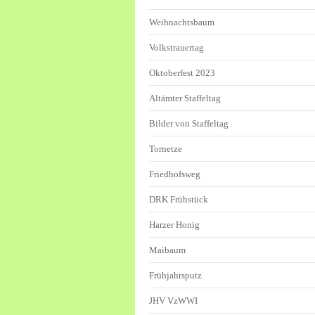
Weihnachtsbaum
Volkstrauertag
Oktoberfest 2023
Altämter Staffeltag
Bilder von Staffeltag
Tornetze
Friedhofsweg
DRK Frühstück
Harzer Honig
Maibaum
Frühjahrsputz
JHV VzWWI