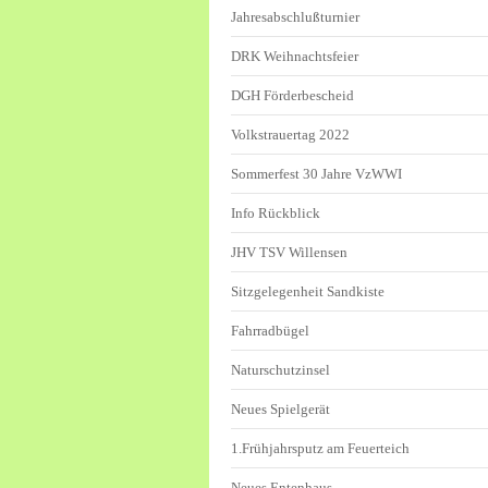
Jahresabschlußturnier
DRK Weihnachtsfeier
DGH Förderbescheid
Volkstrauertag 2022
Sommerfest 30 Jahre VzWWI
Info Rückblick
JHV TSV Willensen
Sitzgelegenheit Sandkiste
Fahrradbügel
Naturschutzinsel
Neues Spielgerät
1.Frühjahrsputz am Feuerteich
Neues Entenhaus