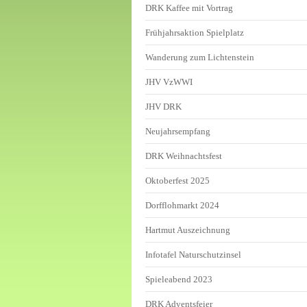
DRK Kaffee mit Vortrag
Frühjahrsaktion Spielplatz
Wanderung zum Lichtenstein
JHV VzWWI
JHV DRK
Neujahrsempfang
DRK Weihnachtsfest
Oktoberfest 2025
Dorfflohmarkt 2024
Hartmut Auszeichnung
Infotafel Naturschutzinsel
Spieleabend 2023
DRK Adventsfeier