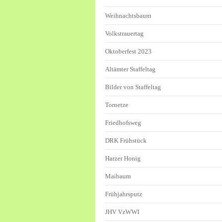
Weihnachtsbaum
Volkstrauertag
Oktoberfest 2023
Altämter Staffeltag
Bilder von Staffeltag
Tornetze
Friedhofsweg
DRK Frühstück
Harzer Honig
Maibaum
Frühjahrsputz
JHV VzWWI