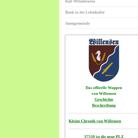
Karl Willamowius
Bank in der Lehmkuhle
Samtgemeinde
Das offizelle Wappen
von Willensen
Geschichte
Beschreibung
Kleine Chronik von Willensen
37539 ist die neue PLZ