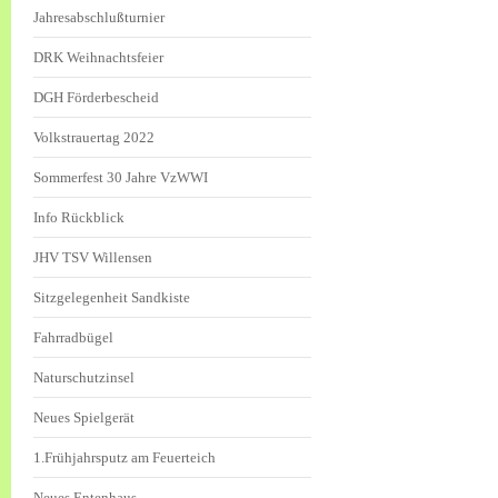
Jahresabschlußturnier
DRK Weihnachtsfeier
DGH Förderbescheid
Volkstrauertag 2022
Sommerfest 30 Jahre VzWWI
Info Rückblick
JHV TSV Willensen
Sitzgelegenheit Sandkiste
Fahrradbügel
Naturschutzinsel
Neues Spielgerät
1.Frühjahrsputz am Feuerteich
Neues Entenhaus