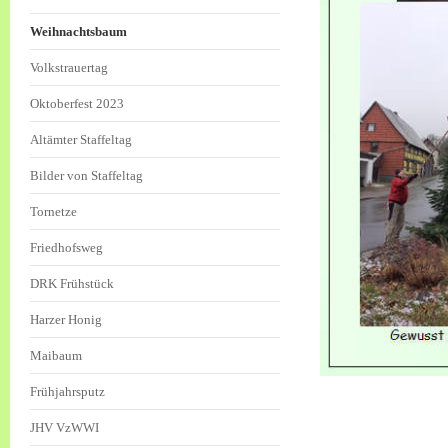
Weihnachtsbaum
Volkstrauertag
Oktoberfest 2023
Altämter Staffeltag
Bilder von Staffeltag
Tornetze
Friedhofsweg
DRK Frühstück
Harzer Honig
Maibaum
Frühjahrsputz
JHV VzWWI