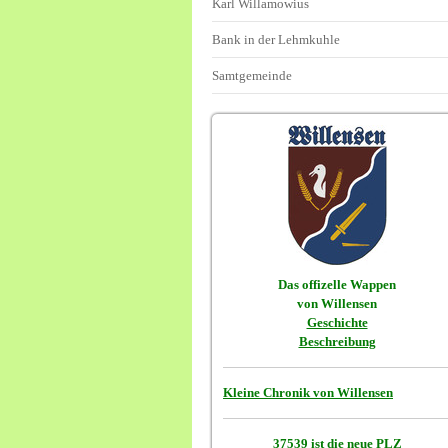
Karl Willamowius
Bank in der Lehmkuhle
Samtgemeinde
Das offizelle Wappen
von Willensen
Geschichte
Beschreibung
Kleine Chronik von Willensen
37539 ist die neue PLZ