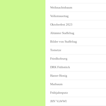
Weihnachtsbaum
Volkstrauertag
Oktoberfest 2023
Altämter Staffeltag
Bilder von Staffeltag
Tornetze
Friedhofsweg
DRK Frühstück
Harzer Honig
Maibaum
Frühjahrsputz
JHV VzWWI