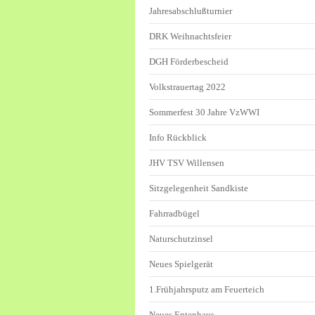
Jahresabschlußturnier
DRK Weihnachtsfeier
DGH Förderbescheid
Volkstrauertag 2022
Sommerfest 30 Jahre VzWWI
Info Rückblick
JHV TSV Willensen
Sitzgelegenheit Sandkiste
Fahrradbügel
Naturschutzinsel
Neues Spielgerät
1.Frühjahrsputz am Feuerteich
Neues Entenhaus