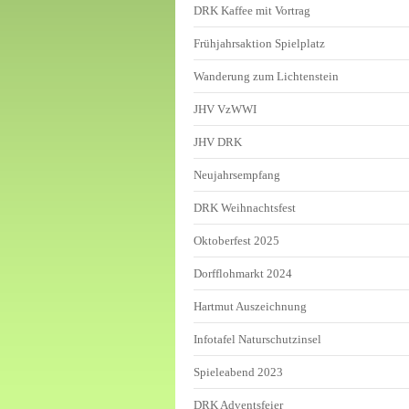
DRK Kaffee mit Vortrag
Frühjahrsaktion Spielplatz
Wanderung zum Lichtenstein
JHV VzWWI
JHV DRK
Neujahrsempfang
DRK Weihnachtsfest
Oktoberfest 2025
Dorfflohmarkt 2024
Hartmut Auszeichnung
Infotafel Naturschutzinsel
Spieleabend 2023
DRK Adventsfeier