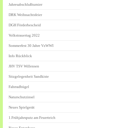
Jahresabschlußturnier
DRK Weihnachtsfeier
DGH Förderbescheid
Volkstrauertag 2022
Sommerfest 30 Jahre VzWWI
Info Rückblick
JHV TSV Willensen
Sitzgelegenheit Sandkiste
Fahrradbügel
Naturschutzinsel
Neues Spielgerät
1.Frühjahrsputz am Feuerteich
Neues Entenhaus